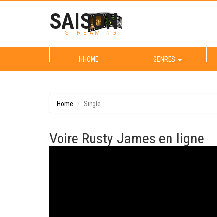
SAISON
STREAMING
HHOME
GENRES
Home
Single
Voire Rusty James en ligne